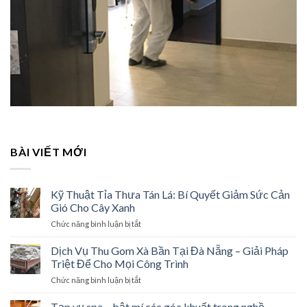
BÀI VIẾT MỚI
Kỹ Thuật Tỉa Thưa Tán Lá: Bí Quyết Giảm Sức Cản
Gió Cho Cây Xanh
Chức năng bình luận bị tắt
ở
Kỹ
Thuật
Dịch Vụ Thu Gom Xà Bần Tại Đà Nẵng – Giải Pháp
Tỉa
Triệt Để Cho Mọi Công Trình
Thưa
Chức năng bình luận bị tắt
ở
Tán
Dịch
Lá:
Vụ
Tạp vụ spa – bật mí các góc khuất trong nghề
Bí