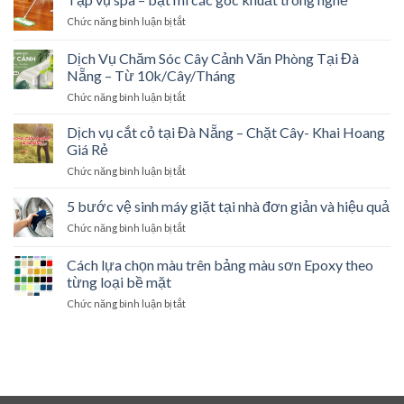
Thu
Quyết
Chức năng bình luận bị tắt
ở
Gom
Giảm
Tạp
Xà
Sức
vụ
Dịch Vụ Chăm Sóc Cây Cảnh Văn Phòng Tại Đà
Bần
Cản
spa
Tại
Nẵng – Từ 10k/Cây/Tháng
Gió
–
Đà
Cho
Chức năng bình luận bị tắt
ở
bật
Nẵng
Cây
Dịch
mí
–
Xanh
Vụ
các
Dịch vụ cắt cỏ tại Đà Nẵng – Chặt Cây- Khai Hoang
Giải
Chăm
góc
Giá Rẻ
Pháp
Sóc
khuất
Triệt
Chức năng bình luận bị tắt
ở
Cây
trong
Để
Dịch
Cảnh
nghề
Cho
vụ
5 bước vệ sinh máy giặt tại nhà đơn giản và hiệu quả
Văn
Mọi
cắt
Phòng
Công
Chức năng bình luận bị tắt
ở
cỏ
Tại
Trình
5
tại
Đà
bước
Cách lựa chọn màu trên bảng màu sơn Epoxy theo
Đà
Nẵng
vệ
Nẵng
từng loại bề mặt
–
sinh
–
Từ
Chức năng bình luận bị tắt
ở
máy
Chặt
10k/Cây/Tháng
Cách
giặt
Cây-
lựa
tại
Khai
chọn
nhà
Hoang
màu
đơn
Giá
trên
giản
Rẻ
bảng
và