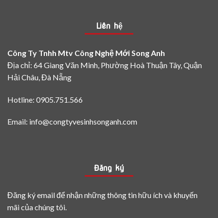
màu
hiệu
sơn
quả
Epoxy
Liên hệ
theo
từng
loại
Công Ty Tnhh Mtv Công Nghệ Mới Song Anh
bề
mặt
Địa chỉ: 64 Giang Văn Minh, Phường Hoà Thuận Tây, Quận
Hải Châu, Đà Nẵng
Hotline: 0905.751.566
Email: info@congtyvesinhsonganh.com
Đăng ký
Đăng ký email để nhận những thông tin hữu ích và khuyến
mãi của chúng tôi.