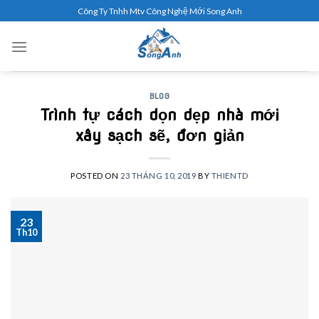
Skip
Công Ty Tnhh Mtv Công Nghệ Mới Song Anh
to
content
BLOG
Trình tự cách dọn dẹp nhà mới
xây sạch sẽ, đơn giản
POSTED ON
23 THÁNG 10, 2019
BY
THIENTD
23
Th10