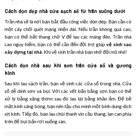
C
ách dọn dẹp nhà cửa sạch sẽ
từ trên xuống dưới
Trần nhà sẽ là nơi bạn bắt đầu công việc dọn dẹp. Bạn cần có
một cây chổi quét mạng nhện dài. Nếu trần không quá cao,
bạn có thể bắt thang chữ V để lau các máng đèn. Trần nhà
cao nguy hiểm, bạn có thể cần đến đội trợ giúp
vệ sinh sau
xây dựng tại nhà
. Khi vệ sinh trần nhà bạn nhớ đội mũ nhé!
C
ách dọn nhà sau khi sơn
trên cửa sổ và gương
kính
Sau khi lau sạch trần, bạn vệ sinh các cửa sổ trong nhà. Cửa
sổ dễ dính sơn và bụi. Với các vết bẩn bằng sơn bạn có thể
xử lý bằng xăng thơm sau đó lau lại bằng khăn ẩm. Để bề
mặt kính sáng bóng, bạn nên tậu cho mình một bình dung dịch
xịt kính. Tiếp đó, bạn lau chùi thanh vịn cầu thang, lan can phía
trên để bụi bẩn rơi xuống sàn.