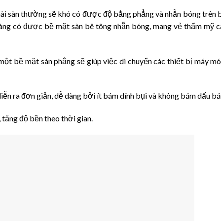
mài sàn thường sẽ khó có được độ bằng phẳng và nhẵn bóng trên 
 dàng có được bề mặt sàn bê tông nhẵn bóng, mang vẻ thẩm mỹ c
ột bề mặt sàn phẳng sẽ giúp việc di chuyển các thiết bị máy m
diễn ra đơn giản, dễ dàng bởi ít bám dính bụi và không bám dấu bá
tăng độ bền theo thời gian.