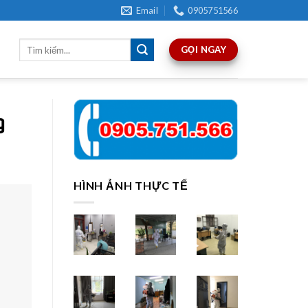
Email
0905751566
GỌI NGAY
g
HÌNH ẢNH THỰC TẾ