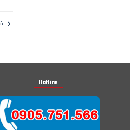
uả
Hotline