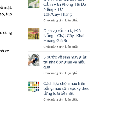
spa
Xanh
Đà
Cảnh Văn Phòng Tại Đà
bề mặt.
–
Nẵng
Nẵng – Từ
bật
–
ao, tạo
10k/Cây/Tháng
mí
Giải
các
Chức năng bình luận bị tắt
ở
Pháp
góc
Dịch
Triệt
khuất
Vụ
Dịch vụ cắt cỏ tại Đà
Để
óc cũng
trong
Chăm
Cho
Nẵng – Chặt Cây- Khai
nghề
Sóc
Mọi
Hoang Giá Rẻ
Cây
Công
Chức năng bình luận bị tắt
ở
Cảnh
Trình
nh xe.
Dịch
Văn
vụ
Phòng
5 bước vệ sinh máy giặt
cắt
Tại
tại nhà đơn giản và hiệu
cỏ
Đà
quả
tại
Nẵng
Chức năng bình luận bị tắt
ở
Đà
–
5
Nẵng
Từ
bước
–
Cách lựa chọn màu trên
10k/Cây/Tháng
vệ
Chặt
bảng màu sơn Epoxy theo
sinh
Cây-
từng loại bề mặt
máy
Khai
Chức năng bình luận bị tắt
ở
giặt
Hoang
Cách
tại
Giá
lựa
nhà
Rẻ
chọn
đơn