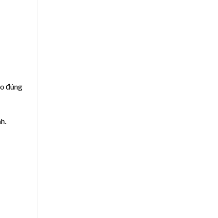
eo đúng
h.