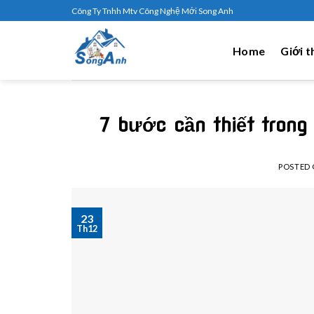
Skip
Công Ty Tnhh Mtv Công Nghệ Mới Song Anh
to
content
Home
Giới t
7 bước cần thiết trong
POSTED
23
Th12