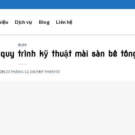
hiệu
Dịch vụ
Blog
Liên hệ
BLOG
 quy trình kỹ thuật mài sàn bê tôn
 ON
23 THÁNG 12, 2019
BY
THIENTD