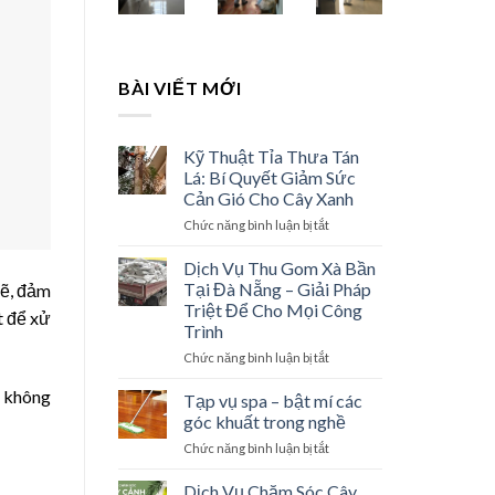
BÀI VIẾT MỚI
Kỹ Thuật Tỉa Thưa Tán
Lá: Bí Quyết Giảm Sức
Cản Gió Cho Cây Xanh
Chức năng bình luận bị tắt
ở
Kỹ
Thuật
Dịch Vụ Thu Gom Xà Bần
Tỉa
Tại Đà Nẵng – Giải Pháp
sẽ, đảm
Thưa
Triệt Để Cho Mọi Công
t để xử
Tán
Trình
Lá:
Bí
Chức năng bình luận bị tắt
ở
Quyết
Dịch
ẽ không
Giảm
Vụ
Tạp vụ spa – bật mí các
Sức
Thu
góc khuất trong nghề
Cản
Gom
Chức năng bình luận bị tắt
ở
Gió
Xà
Tạp
Cho
Bần
vụ
Dịch Vụ Chăm Sóc Cây
Cây
Tại