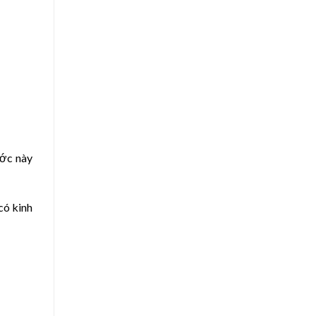
ước này
có kinh