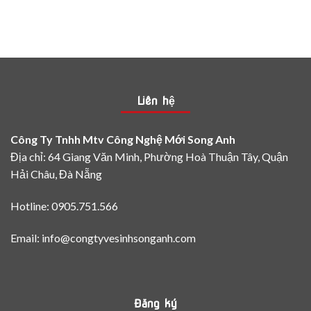
Cây-
lựa
tại
Khai
chọn
nhà
Hoang
màu
đơn
Giá
trên
giản
Rẻ
bảng
và
màu
hiệu
sơn
quả
Epoxy
Liên hệ
theo
từng
loại
Công Ty Tnhh Mtv Công Nghệ Mới Song Anh
bề
mặt
Địa chỉ: 64 Giang Văn Minh, Phường Hoà Thuận Tây, Quận
Hải Châu, Đà Nẵng
Hotline: 0905.751.566
Email: info@congtyvesinhsonganh.com
Đăng ký