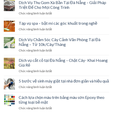
Thuật
Dịch Vụ Thu Gom Xà Bần Tại Đà Nẵng – Giải Pháp
Tỉa
Triệt Để Cho Mọi Công Trình
Thưa
Chức năng bình luận bị tắt
ở
Tán
Dịch
Lá:
Vụ
Tạp vụ spa – bật mí các góc khuất trong nghề
Bí
Thu
Quyết
Chức năng bình luận bị tắt
ở
Gom
Giảm
Tạp
Xà
Sức
vụ
Dịch Vụ Chăm Sóc Cây Cảnh Văn Phòng Tại Đà
Bần
Cản
spa
Tại
Nẵng – Từ 10k/Cây/Tháng
Gió
–
Đà
Cho
Chức năng bình luận bị tắt
ở
bật
Nẵng
Cây
Dịch
mí
–
Xanh
Vụ
các
Dịch vụ cắt cỏ tại Đà Nẵng – Chặt Cây- Khai Hoang
Giải
Chăm
góc
Giá Rẻ
Pháp
Sóc
khuất
Triệt
Chức năng bình luận bị tắt
ở
Cây
trong
Để
Dịch
Cảnh
nghề
Cho
vụ
5 bước vệ sinh máy giặt tại nhà đơn giản và hiệu quả
Văn
Mọi
cắt
Phòng
Công
Chức năng bình luận bị tắt
ở
cỏ
Tại
Trình
5
tại
Đà
bước
Cách lựa chọn màu trên bảng màu sơn Epoxy theo
Đà
Nẵng
vệ
Nẵng
từng loại bề mặt
–
sinh
–
Từ
Chức năng bình luận bị tắt
ở
máy
Chặt
10k/Cây/Tháng
Cách
giặt