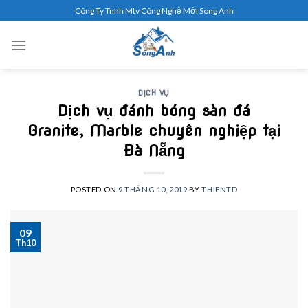
Skip
Công Ty Tnhh Mtv Công Nghệ Mới Song Anh
to
content
DỊCH VỤ
Dịch vụ đánh bóng sàn đá
Granite, Marble chuyên nghiệp tại
Đà Nẵng
POSTED ON
9 THÁNG 10, 2019
BY
THIENTD
09
Th10