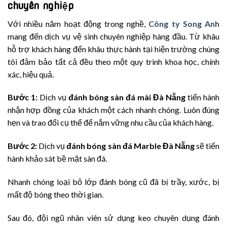
chuyên nghiệp
Với nhiều năm hoạt động trong nghề,
Công ty Song Anh
mang đến dịch vụ vệ sinh chuyên nghiệp hàng đầu. Từ khâu
hỗ trợ khách hàng đến khâu thực hành tại hiện trường chúng
tôi đảm bảo tất cả đều theo một quy trình khoa học, chính
xác, hiệu quả.
Bước 1:
Dịch vụ
đánh bóng sàn đá mài
Đ
à
N
ẵng
tiến hành
nhận hợp đồng của khách một cách nhanh chóng. Luôn đúng
hẹn và trao đổi cụ thể để nắm vững nhu cầu của khách hàng.
Bước 2:
Dịch vụ
đánh bóng sàn đá
M
arble
Đ
à
N
ẵng
sẽ tiến
hành khảo sát bề mặt sàn đá.
Nhanh chóng loại bỏ lớp đánh bóng cũ đã bị trầy, xước, bị
mất độ bóng theo thời gian.
Sau đó, đội ngũ nhân viên sử dụng keo chuyên dụng đánh