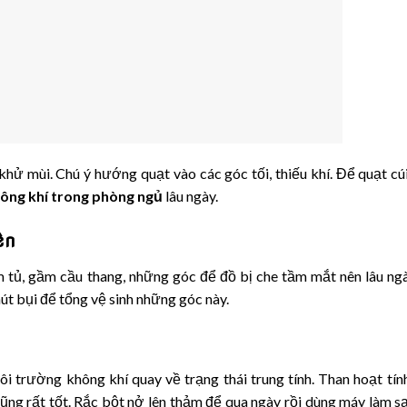
hử mùi. Chú ý hướng quạt vào các góc tối, thiếu khí. Để quạt cú
hông khí trong phòng ngủ
lâu ngày.
ên
 tủ, gầm cầu thang, những góc để đồ bị che tầm mắt nên lâu n
hút bụi để tổng vệ sinh những góc này.
 trường không khí quay về trạng thái trung tính. Than hoạt tính
ũng rất tốt. Rắc bột nở lên thảm để qua ngày rồi dùng máy làm s