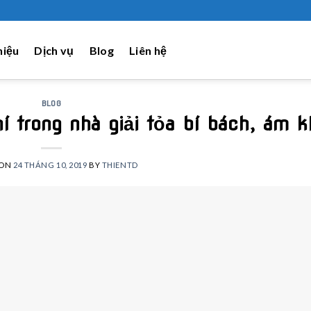
hiệu
Dịch vụ
Blog
Liên hệ
BLOG
 trong nhà giải tỏa bí bách, ám k
 ON
24 THÁNG 10, 2019
BY
THIENTD