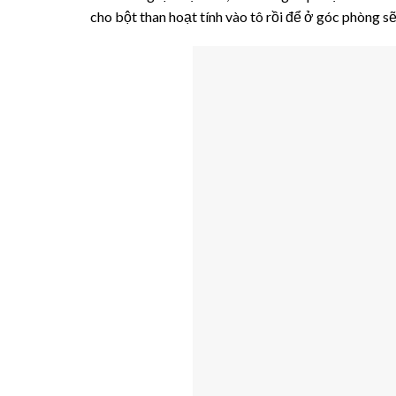
cho bột than hoạt tính vào tô rồi để ở góc phòng sẽ