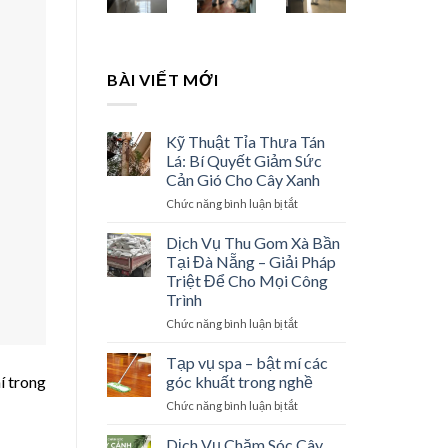
BÀI VIẾT MỚI
Kỹ Thuật Tỉa Thưa Tán
Lá: Bí Quyết Giảm Sức
Cản Gió Cho Cây Xanh
Chức năng bình luận bị tắt
ở
Kỹ
Thuật
Dịch Vụ Thu Gom Xà Bần
Tỉa
Tại Đà Nẵng – Giải Pháp
Thưa
Triệt Để Cho Mọi Công
Tán
Trình
Lá:
Bí
Chức năng bình luận bị tắt
ở
Quyết
Dịch
Giảm
Vụ
Tạp vụ spa – bật mí các
Sức
Thu
góc khuất trong nghề
í trong
Cản
Gom
Chức năng bình luận bị tắt
ở
Gió
Xà
Tạp
Cho
Bần
vụ
Dịch Vụ Chăm Sóc Cây
Cây
Tại