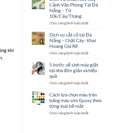
spa
Xanh
Đà
Cảnh Văn Phòng Tại Đà
–
Nẵng
Nẵng – Từ
bật
–
10k/Cây/Tháng
mí
Giải
các
Chức năng bình luận bị tắt
ở
Pháp
góc
Dịch
Triệt
khuất
Vụ
Dịch vụ cắt cỏ tại Đà
Để
trong
Chăm
Cho
Nẵng – Chặt Cây- Khai
nghề
Sóc
Mọi
Hoang Giá Rẻ
Cây
Công
ông khí
Chức năng bình luận bị tắt
ở
Cảnh
Trình
n.
Dịch
Văn
vụ
Phòng
5 bước vệ sinh máy giặt
cắt
Tại
tại nhà đơn giản và hiệu
cỏ
Đà
quả
tại
Nẵng
Chức năng bình luận bị tắt
ở
Đà
–
5
Nẵng
Từ
bước
–
Cách lựa chọn màu trên
10k/Cây/Tháng
vệ
Chặt
bảng màu sơn Epoxy theo
sinh
Cây-
từng loại bề mặt
máy
Khai
Chức năng bình luận bị tắt
ở
giặt
Hoang
Cách
tại
Giá
lựa
nhà
Rẻ
chọn
đơn