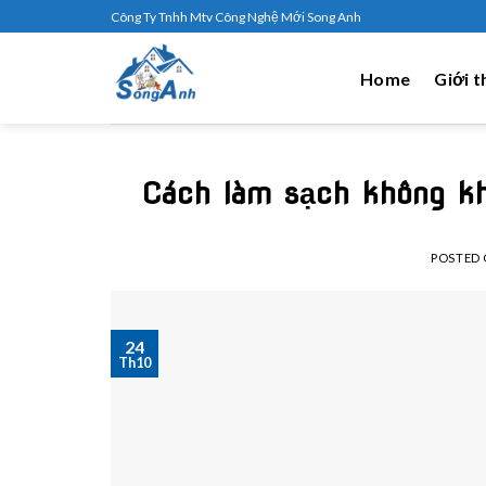
Skip
Công Ty Tnhh Mtv Công Nghệ Mới Song Anh
to
content
Home
Giới t
Cách làm sạch không khí
POSTED
24
Th10