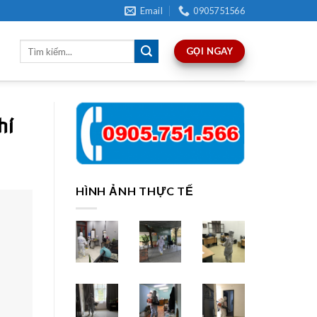
Email
0905751566
GỌI NGAY
hí
HÌNH ẢNH THỰC TẾ