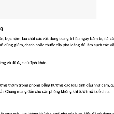
ng
n, bọc nệm, lau chùi các vật dụng trang trí lâu ngày bám bụi là
cá
thể dùng giấm, chanh hoặc thuốc tẩy pha loãng để làm sạch các v
ường và đồ đạc cố định khác.
hương thơm trong phòng bằng hương các loại tinh dầu như cam, qu
vải. Chúng mang đến cho căn phòng không khí tươi mới, dễ chịu.
nh là mua máy lọc không khí cho ngôi nhà của bạn. Nếu đã sử dụng 