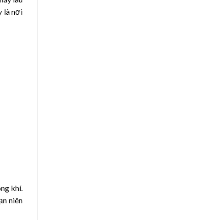
 là nơi
ng khí.
ạn niên