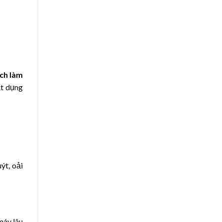
ch làm
ật dụng
ýt, oải
máy lâu