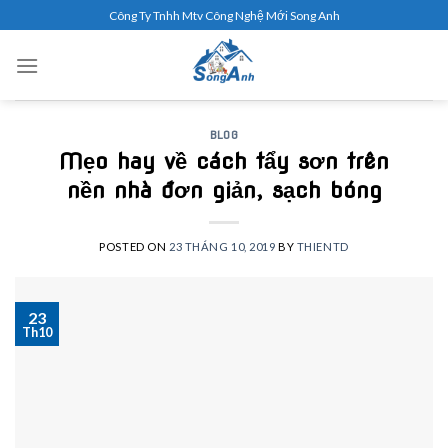
Skip
Công Ty Tnhh Mtv Công Nghệ Mới Song Anh
to
content
BLOG
Mẹo hay về cách tẩy sơn trên
nền nhà đơn giản, sạch bóng
POSTED ON
23 THÁNG 10, 2019
BY
THIENTD
23
Th10