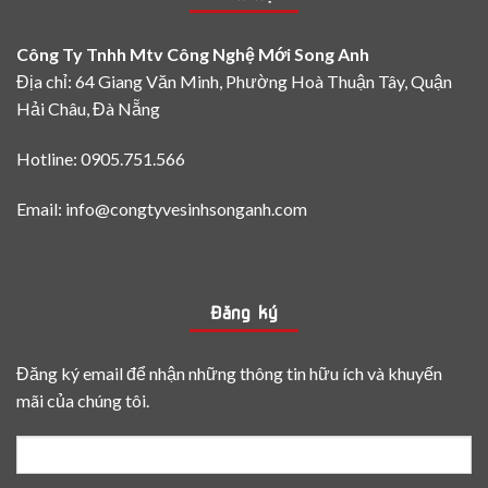
từng
loại
Công Ty Tnhh Mtv Công Nghệ Mới Song Anh
bề
mặt
Địa chỉ: 64 Giang Văn Minh, Phường Hoà Thuận Tây, Quận
Hải Châu, Đà Nẵng
Hotline: 0905.751.566
Email: info@congtyvesinhsonganh.com
Đăng ký
Đăng ký email để nhận những thông tin hữu ích và khuyến
mãi của chúng tôi.