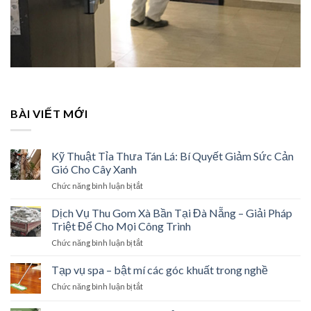
BÀI VIẾT MỚI
Kỹ Thuật Tỉa Thưa Tán Lá: Bí Quyết Giảm Sức Cản
Gió Cho Cây Xanh
Chức năng bình luận bị tắt
ở
Kỹ
Thuật
Dịch Vụ Thu Gom Xà Bần Tại Đà Nẵng – Giải Pháp
Tỉa
Triệt Để Cho Mọi Công Trình
Thưa
Chức năng bình luận bị tắt
ở
Tán
Dịch
Lá:
Vụ
Tạp vụ spa – bật mí các góc khuất trong nghề
Bí
Thu
Quyết
Chức năng bình luận bị tắt
ở
Gom
Giảm
Tạp
Xà
Sức
vụ