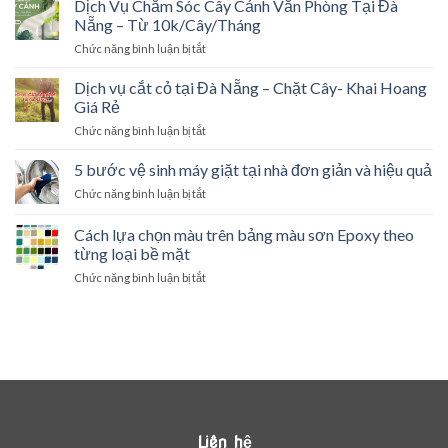
Dịch Vụ Chăm Sóc Cây Cảnh Văn Phòng Tại Đà
Bần
Cản
spa
Tại
Nẵng – Từ 10k/Cây/Tháng
Gió
–
Đà
Cho
Chức năng bình luận bị tắt
ở
bật
Nẵng
Cây
Dịch
mí
–
Xanh
Vụ
các
Dịch vụ cắt cỏ tại Đà Nẵng – Chặt Cây- Khai Hoang
Giải
Chăm
góc
Giá Rẻ
Pháp
Sóc
khuất
Triệt
Chức năng bình luận bị tắt
ở
Cây
trong
Để
Dịch
Cảnh
nghề
Cho
vụ
5 bước vệ sinh máy giặt tại nhà đơn giản và hiệu quả
Văn
Mọi
cắt
Phòng
Công
Chức năng bình luận bị tắt
ở
cỏ
Tại
Trình
5
tại
Đà
bước
Cách lựa chọn màu trên bảng màu sơn Epoxy theo
Đà
Nẵng
vệ
Nẵng
từng loại bề mặt
–
sinh
–
Từ
Chức năng bình luận bị tắt
ở
máy
Chặt
10k/Cây/Tháng
Cách
giặt
Cây-
lựa
tại
Khai
chọn
nhà
Hoang
màu
đơn
Giá
trên
giản
Rẻ
bảng
và
màu
hiệu
sơn
quả
Epoxy
Liên hệ
theo