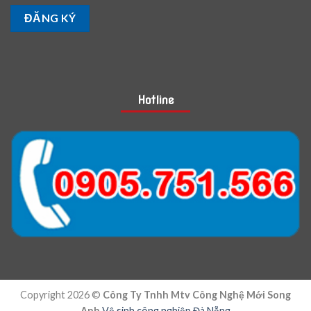
Hotline
Copyright 2026 ©
Công Ty Tnhh Mtv Công Nghệ Mới Song
Anh
Vệ sinh công nghiệp Đà Nẵng